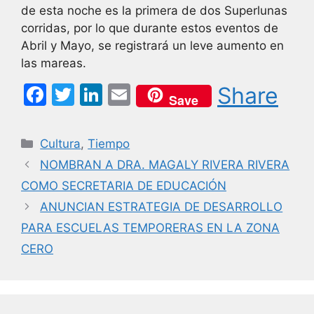
de esta noche es la primera de dos Superlunas
corridas, por lo que durante estos eventos de
Abril y Mayo, se registrará un leve aumento en
las mareas.
F
T
Li
E
Share
Save
a
w
n
m
c
itt
k
ai
Categorías
Cultura
,
Tiempo
e
er
e
l
NOMBRAN A DRA. MAGALY RIVERA RIVERA
b
dI
COMO SECRETARIA DE EDUCACIÓN
o
n
ANUNCIAN ESTRATEGIA DE DESARROLLO
o
PARA ESCUELAS TEMPORERAS EN LA ZONA
k
CERO