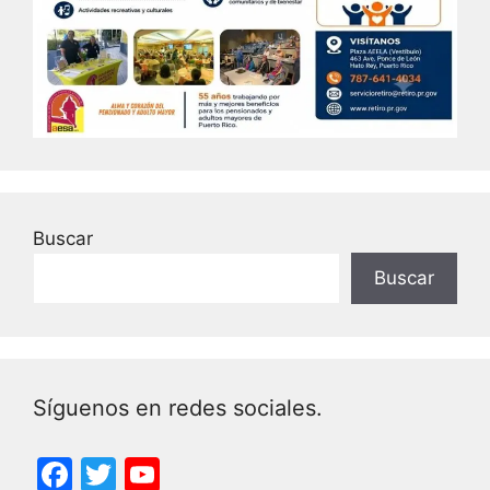
Buscar
Buscar
Síguenos en redes sociales.
F
T
Y