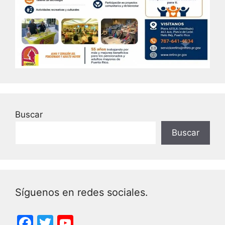
Buscar
Buscar
Síguenos en redes sociales.
F
T
Y