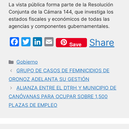
La vista pública forma parte de la Resolución
Conjunta de la Cámara 144, que investiga los
estados fiscales y económicos de todas las
agencias y componentes gubernamentales.
F
T
Li
E
Share
Save
a
w
n
m
c
itt
k
ai
Categorías
Gobierno
e
er
e
l
GRUPO DE CASOS DE FEMINICIDIOS DE
b
dI
ORONOZ ADELANTA SU GESTIÓN
o
n
ALIANZA ENTRE EL DTRH Y MUNICIPIO DE
o
CANÓVANAS PARA OCUPAR SOBRE 1,500
k
PLAZAS DE EMPLEO