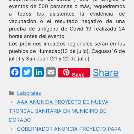
eventos de 500 personas o más, requeriremos
a todos los asistentes la evidencia de
vacunación o el resultado negativo de una
prueba de antígeno de Covid-19 realizada 24
horas antes del evento.
Los próximos impactos regionales serán en los
pueblos de Humacao(13 de julio), Caguas(16 de
julio) y San Juan (21 y 22 de julio).
F
T
Li
E
Share
Save
a
w
n
m
c
itt
k
ai
Categorías
Laborales
e
er
e
l
AAA ANUNCIA PROYECTO DE NUEVA
b
dI
TRONCAL SANITARIA EN MUNICIPIO DE
o
n
DORADO
o
GOBERNADOR ANUNCIA PROYECTO PARA