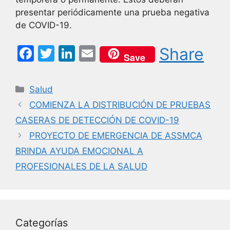
presentar periódicamente una prueba negativa
de COVID-19.
F
T
Li
E
Share
Save
a
w
n
m
c
itt
k
ai
Categorías
Salud
e
er
e
l
COMIENZA LA DISTRIBUCIÓN DE PRUEBAS
b
dI
CASERAS DE DETECCIÓN DE COVID-19
o
n
PROYECTO DE EMERGENCIA DE ASSMCA
o
BRINDA AYUDA EMOCIONAL A
k
PROFESIONALES DE LA SALUD
Categorías