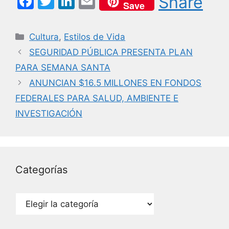
F
T
Li
E
Share
Save
a
w
n
m
c
itt
k
ai
Categorías
Cultura
,
Estilos de Vida
e
er
e
l
SEGURIDAD PÚBLICA PRESENTA PLAN
b
dI
PARA SEMANA SANTA
o
n
ANUNCIAN $16.5 MILLONES EN FONDOS
o
FEDERALES PARA SALUD, AMBIENTE E
k
INVESTIGACIÓN
Categorías
Categorías