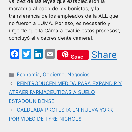
validez de las leyes que establecieron la
moratoria al pago de los bonistas, y la
transferencia de los empleados de la AEE que
no fueron a LUMA. Por eso, es necesario y
urgente que la Cámara evalúe estos procesos”,
concluyó el vicepresidente cameral.
F
T
Li
E
Share
Save
a
w
n
m
c
itt
k
ai
Categorías
Economía
,
Gobierno
,
Negocios
e
er
e
l
REINTRODUCEN MEDIDA PARA EXPANDIR Y
b
dI
ATRAER FARMACÉUTICAS A SUELO
o
n
ESTADOUNIDENSE
o
CALDEADA PROTESTA EN NUEVA YORK
k
POR VIDEO DE TYRE NICHOLS