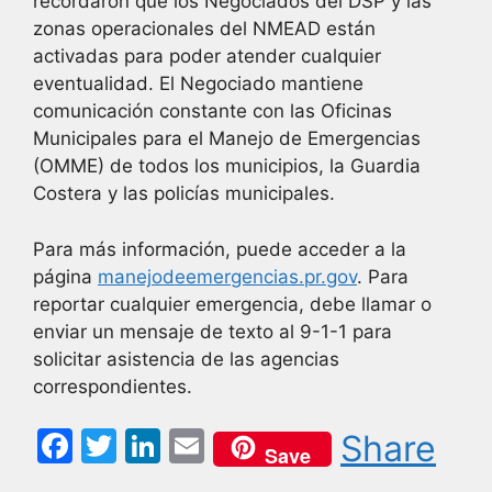
recordaron que los Negociados del DSP y las
zonas operacionales del NMEAD están
activadas para poder atender cualquier
eventualidad. El Negociado mantiene
comunicación constante con las Oficinas
Municipales para el Manejo de Emergencias
(OMME) de todos los municipios, la Guardia
Costera y las policías municipales.
Para más información, puede acceder a la
página
manejodeemergencias.pr.gov
. Para
reportar cualquier emergencia, debe llamar o
enviar un mensaje de texto al 9-1-1 para
solicitar asistencia de las agencias
correspondientes.
F
T
Li
E
Share
Save
a
w
n
m