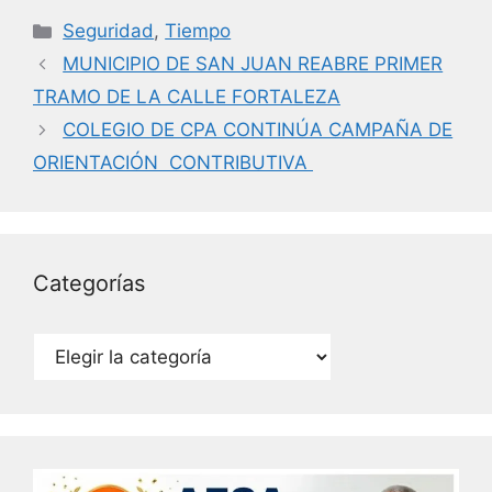
c
itt
k
ai
Categorías
Seguridad
,
Tiempo
e
er
e
l
MUNICIPIO DE SAN JUAN REABRE PRIMER
b
dI
TRAMO DE LA CALLE FORTALEZA
o
n
COLEGIO DE CPA CONTINÚA CAMPAÑA DE
o
ORIENTACIÓN CONTRIBUTIVA
k
Categorías
Categorías