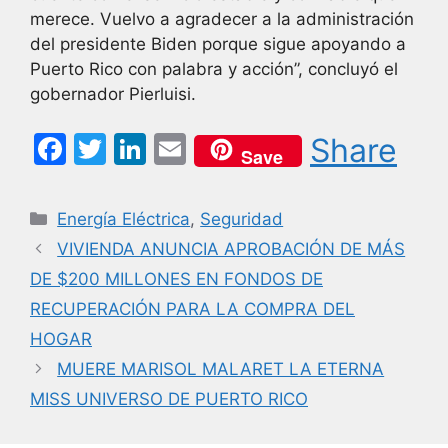
merece. Vuelvo a agradecer a la administración
del presidente Biden porque sigue apoyando a
Puerto Rico con palabra y acción”, concluyó el
gobernador Pierluisi.
F
T
Li
E
Share
Save
a
w
n
m
c
itt
k
ai
Categorías
Energía Eléctrica
,
Seguridad
e
er
e
l
VIVIENDA ANUNCIA APROBACIÓN DE MÁS
b
dI
DE $200 MILLONES EN FONDOS DE
o
n
RECUPERACIÓN PARA LA COMPRA DEL
o
HOGAR
k
MUERE MARISOL MALARET LA ETERNA
MISS UNIVERSO DE PUERTO RICO