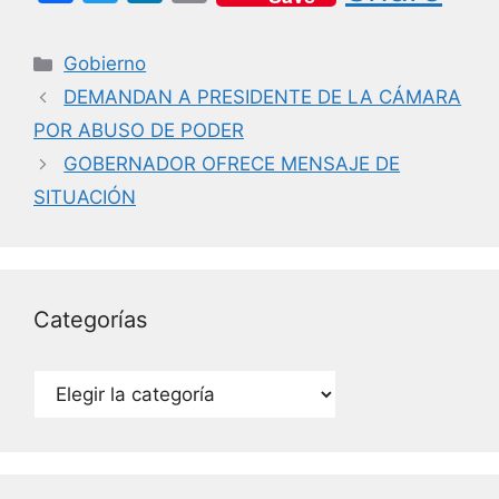
a
w
n
m
c
itt
k
ai
Categorías
Gobierno
e
er
e
l
DEMANDAN A PRESIDENTE DE LA CÁMARA
b
dI
POR ABUSO DE PODER
o
n
GOBERNADOR OFRECE MENSAJE DE
o
SITUACIÓN
k
Categorías
Categorías