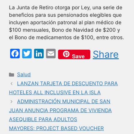
La Junta de Retiro otorga por Ley, una serie de
beneficios para sus pensionados elegibles que
incluyen aportación patronal al plan médico de
$100 mensuales, Bono de Navidad de $200 y
el Bono de medicamentos de $100, entre otros.
F
T
Li
E
Share
Save
a
w
n
m
c
itt
k
ai
Categorías
Salud
e
er
e
l
LANZAN TARJETA DE DESCUENTO PARA
b
dI
HOTELES ALL INCLUSIVE EN LA ISLA
o
n
ADMINISTRACIÓN MUNICIPAL DE SAN
o
JUAN ANUNCIA PROGRAMA DE VIVIENDA
k
ASEQUIBLE PARA ADULTOS
MAYORES: PROJECT BASED VOUCHER