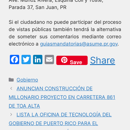
Ave. Muñoz Rivera, Esquina Coll y Toste,
Parada 37, San Juan, PR
Si el ciudadano no puede participar del proceso
de vistas públicas también tendrá la alternativa
de someter sus comentarios mediante correo
electrónico a
guiasmandatorias@asume.pr.gov
.
F
T
Li
E
Share
Save
a
w
n
m
c
itt
k
ai
Categorías
Gobierno
e
er
e
l
ANUNCIAN CONSTRUCCIÓN DE
b
dI
MILLONARIO PROYECTO EN CARRETERA 861
o
n
DE TOA ALTA
o
LISTA LA OFICINA DE TECNOLOGÍA DEL
k
GOBIERNO DE PUERTO RICO PARA EL