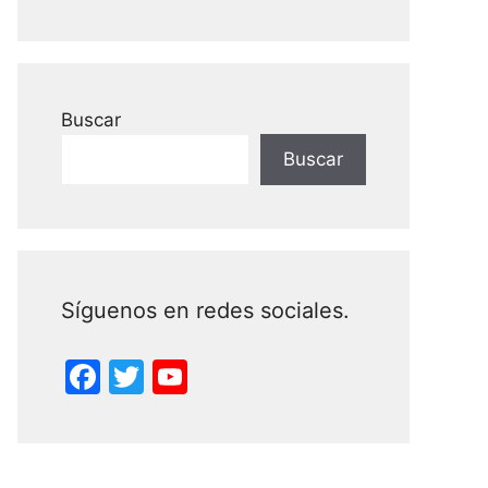
Buscar
Buscar
Síguenos en redes sociales.
F
T
Y
a
w
o
c
itt
u
e
er
T