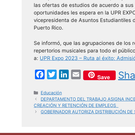
las ofertas de estudios de acuerdo a su
oportunidades les espera en la UPR EXPO
vicepresidenta de Asuntos Estudiantiles d
Puerto Rico.
Se informó, que las agrupaciones de los 
repertorios musicales para todo el públi
a:
UPR Expo 2023 – Ruta al éxito: Admisió
F
T
Li
E
Sha
Save
a
w
n
m
c
itt
k
ai
Categorías
Educación
DEPARTAMENTO DEL TRABAJO ASIGNA INCE
e
er
e
l
CREACIÓN Y RETENCIÓN DE EMPLEOS
b
dI
GOBERNADOR AUTORIZA DISTRIBUCIÓN DE 
o
n
o