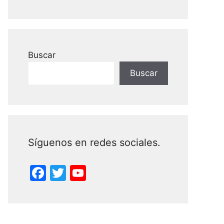
Buscar
Buscar
Síguenos en redes sociales.
F
T
Y
a
w
o
c
itt
u
e
er
T