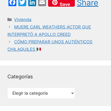
F
T
Li
E
Share
Save
a
w
n
m
c
itt
k
ai
Categorías
Vivienda
e
er
e
l
MUERE CARL WEATHERS ACTOR QUE
b
dI
INTERPRETÓ A APOLLO CREED
o
n
CÓMO PREPARAR UNOS AUTÉNTICOS
o
CHILAQUILES
k
Categorías
Categorías