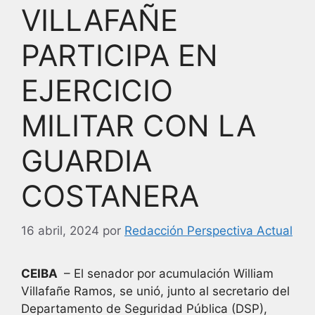
VILLAFAÑE
PARTICIPA EN
EJERCICIO
MILITAR CON LA
GUARDIA
COSTANERA
16 abril, 2024
por
Redacción Perspectiva Actual
CEIBA
– El senador por acumulación William
Villafañe Ramos, se unió, junto al secretario del
Departamento de Seguridad Pública (DSP),