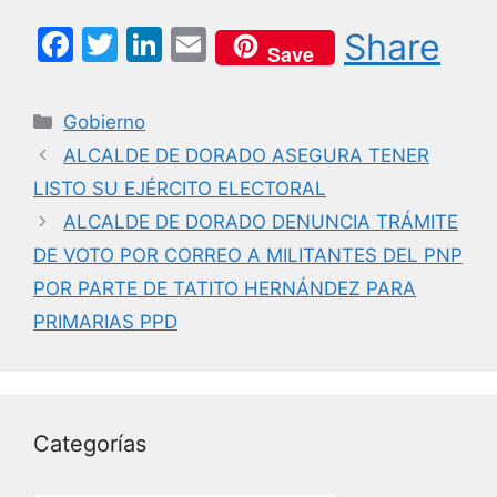
F
T
Li
E
Share
Save
a
w
n
m
c
itt
k
ai
Categorías
Gobierno
e
er
e
l
ALCALDE DE DORADO ASEGURA TENER
b
dI
LISTO SU EJÉRCITO ELECTORAL
o
n
ALCALDE DE DORADO DENUNCIA TRÁMITE
o
DE VOTO POR CORREO A MILITANTES DEL PNP
k
POR PARTE DE TATITO HERNÁNDEZ PARA
PRIMARIAS PPD
Categorías