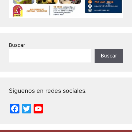
Buscar
Buscar
Síguenos en redes sociales.
F
T
Y
a
w
o
c
itt
u