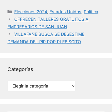
a
w
n
m
c
itt
k
ai
Categorías
Elecciones 2024
,
Estados Unidos
,
Política
e
er
e
l
OFFRECEN TALLERES GRATUITOS A
b
dI
EMPRESARIOS DE SAN JUAN
o
n
VILLAFAÑE BUSCA SE DESESTIME
o
DEMANDA DEL PIP POR PLEBISCITO
k
Categorías
Categorías