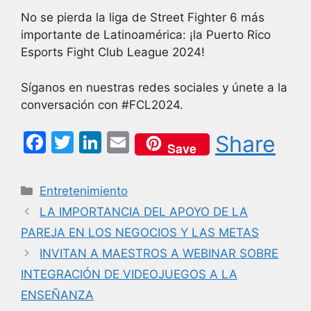
No se pierda la liga de Street Fighter 6 más
importante de Latinoamérica: ¡la Puerto Rico
Esports Fight Club League 2024!
Síganos en nuestras redes sociales y únete a la
conversación con #FCL2024.
F
T
Li
E
Share
Save
a
w
n
m
c
itt
k
ai
Categorías
Entretenimiento
e
er
e
l
LA IMPORTANCIA DEL APOYO DE LA
b
dI
PAREJA EN LOS NEGOCIOS Y LAS METAS
o
n
INVITAN A MAESTROS A WEBINAR SOBRE
o
INTEGRACIÓN DE VIDEOJUEGOS A LA
k
ENSEÑANZA