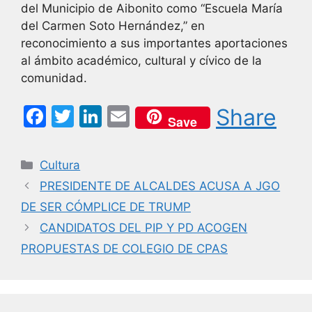
del Municipio de Aibonito como “Escuela María
del Carmen Soto Hernández,” en
reconocimiento a sus importantes aportaciones
al ámbito académico, cultural y cívico de la
comunidad.
F
T
Li
E
Share
Save
a
w
n
m
c
itt
k
ai
Categorías
Cultura
e
er
e
l
PRESIDENTE DE ALCALDES ACUSA A JGO
b
dI
DE SER CÓMPLICE DE TRUMP
o
n
CANDIDATOS DEL PIP Y PD ACOGEN
o
PROPUESTAS DE COLEGIO DE CPAS
k