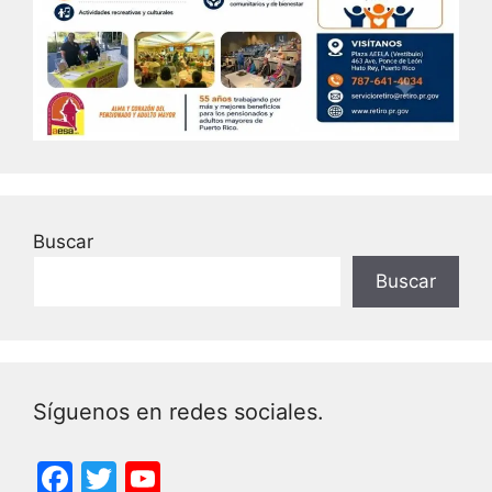
Buscar
Buscar
Síguenos en redes sociales.
F
T
Y