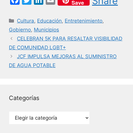
Share
Save
a
w
n
m
c
itt
k
ai
Categorías
Cultura
,
Educación
,
Entretenimiento
,
e
er
e
l
Gobierno
,
Municipios
b
dI
CELEBRAN 5K PARA RESALTAR VISIBILIDAD
o
n
DE COMUNIDAD LGBT+
o
JCF IMPULSA MEJORAS AL SUMINISTRO
k
DE AGUA POTABLE
Categorías
Categorías