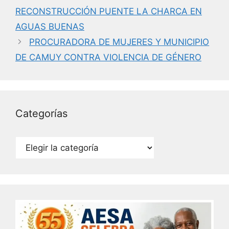
b
dI
RECONSTRUCCIÓN PUENTE LA CHARCA EN
o
n
AGUAS BUENAS
o
PROCURADORA DE MUJERES Y MUNICIPIO
k
DE CAMUY CONTRA VIOLENCIA DE GÉNERO
Categorías
Categorías