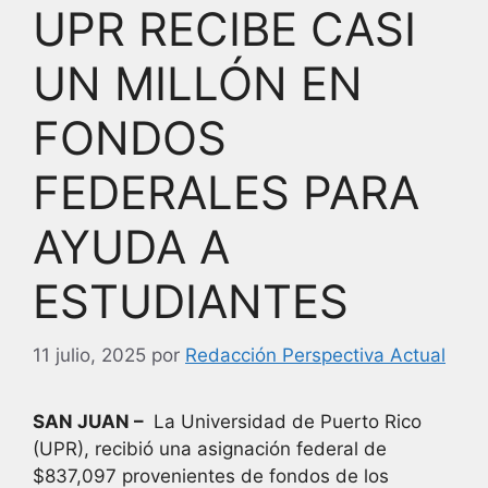
UPR RECIBE CASI
UN MILLÓN EN
FONDOS
FEDERALES PARA
AYUDA A
ESTUDIANTES
11 julio, 2025
por
Redacción Perspectiva Actual
SAN JUAN –
La Universidad de Puerto Rico
(UPR), recibió una asignación federal de
$837,097 provenientes de fondos de los