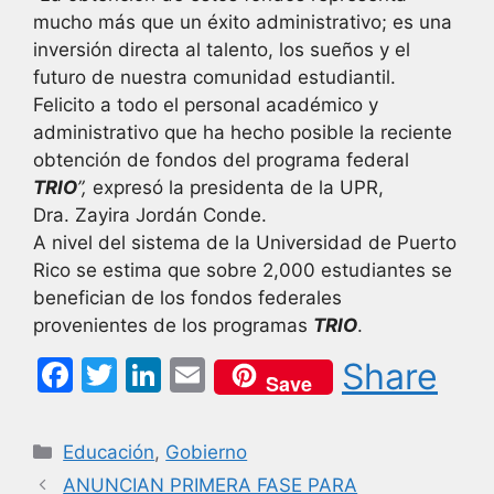
mucho más que un éxito administrativo; es una
inversión directa al talento, los sueños y el
futuro de nuestra comunidad estudiantil.
Felicito a todo el personal académico y
administrativo que ha hecho posible la reciente
obtención de fondos del programa federal
TRIO
”,
expresó la presidenta de la UPR,
Dra. Zayira Jordán Conde.
A nivel del sistema de la Universidad de Puerto
Rico se estima que sobre 2,000 estudiantes se
benefician de los fondos federales
provenientes de los programas
TRIO
.
F
T
Li
E
Share
Save
a
w
n
m
c
itt
k
ai
Categorías
Educación
,
Gobierno
e
er
e
l
ANUNCIAN PRIMERA FASE PARA