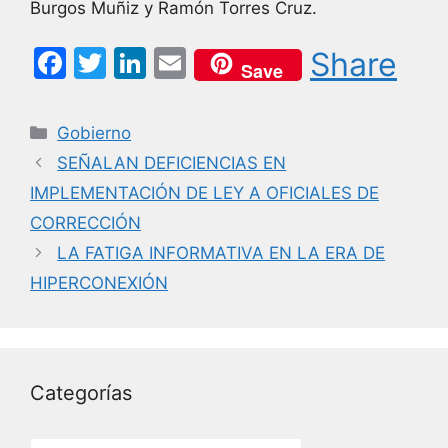
Burgos Muñiz y Ramón Torres Cruz.
F
T
Li
E
Share
Save
a
w
n
m
c
itt
k
ai
Categorías
Gobierno
e
er
e
l
SEÑALAN DEFICIENCIAS EN
b
dI
IMPLEMENTACIÓN DE LEY A OFICIALES DE
o
n
CORRECCIÓN
o
LA FATIGA INFORMATIVA EN LA ERA DE
k
HIPERCONEXIÓN
Categorías