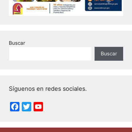
Buscar
Buscar
Síguenos en redes sociales.
F
T
Y
a
w
o
c
itt
u