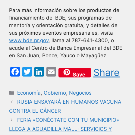
Para más información sobre los productos de
financiamiento del BDE, sus programas de
mentoría y orientación gratuita, y detalles de
sus próximos eventos empresariales, visita
www.bde.pr.gov
, llama al 787-641-4300, o
acude al Centro de Banca Empresarial del BDE
en San Juan, Ponce, Yauco o Mayagüez.
F
T
Li
E
Share
Save
a
w
n
m
c
itt
k
ai
Categorías
Economía
,
Gobierno
,
Negocios
e
er
e
l
RUSIA ENSAYARÁ EN HUMANOS VACUNA
b
dI
CONTRA EL CÁNCER
o
n
FERIA «CONÉCTATE CON TU MUNICIPIO»
o
LLEGA A AGUADILLA MALL: SERVICIOS Y