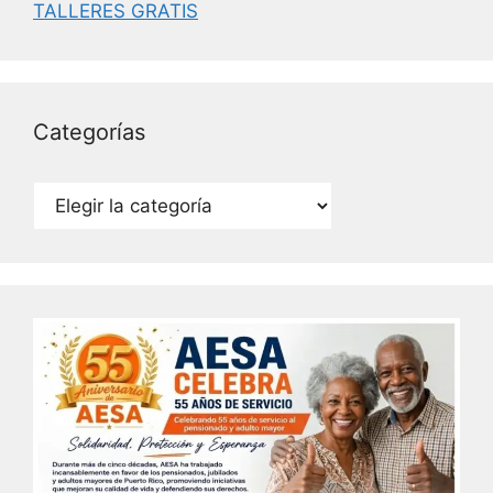
k
TALLERES GRATIS
Categorías
Categorías