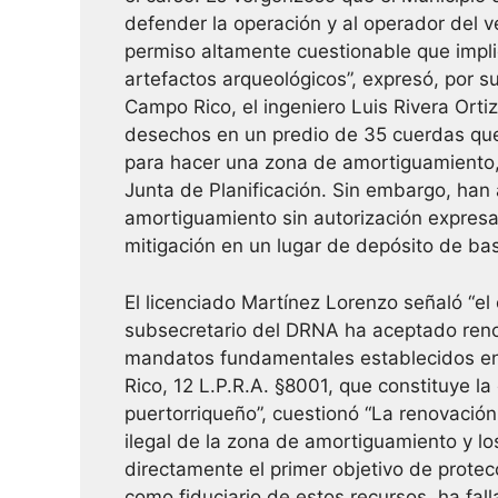
defender la operación y al operador del v
permiso altamente cuestionable que impli
artefactos arqueológicos”, expresó, por s
Campo Rico, el ingeniero Luis Rivera Orti
desechos en un predio de 35 cuerdas que
para hacer una zona de amortiguamiento,
Junta de Planificación. Sin embargo, han
amortiguamiento sin autorización expresa
mitigación en un lugar de depósito de ba
El licenciado Martínez Lorenzo señaló “e
subsecretario del DRNA ha aceptado reno
mandatos fundamentales establecidos en l
Rico, 12 L.P.R.A. §8001, que constituye 
puertorriqueño”, cuestionó “La renovación
ilegal de la zona de amortiguamiento y lo
directamente el primer objetivo de prote
como fiduciario de estos recursos, ha fa