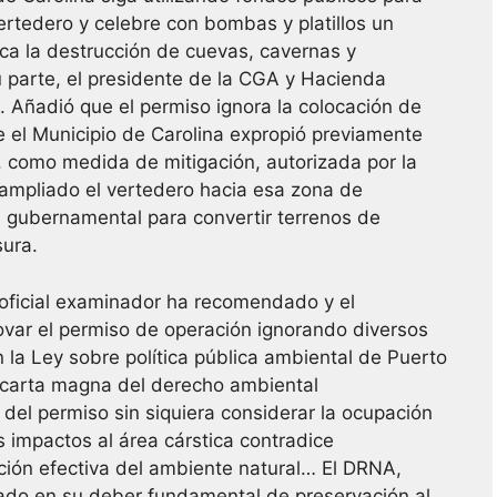
ertedero y celebre con bombas y platillos un
ca la destrucción de cuevas, cavernas y
u parte, el presidente de la CGA y Hacienda
z. Añadió que el permiso ignora la colocación de
 el Municipio de Carolina expropió previamente
 como medida de mitigación, autorizada por la
 ampliado el vertedero hacia esa zona de
 gubernamental para convertir terrenos de
sura.
l oficial examinador ha recomendado y el
var el permiso de operación ignorando diversos
a Ley sobre política pública ambiental de Puerto
la carta magna del derecho ambiental
 del permiso sin siquiera considerar la ocupación
s impactos al área cárstica contradice
cción efectiva del ambiente natural… El DRNA,
llado en su deber fundamental de preservación al