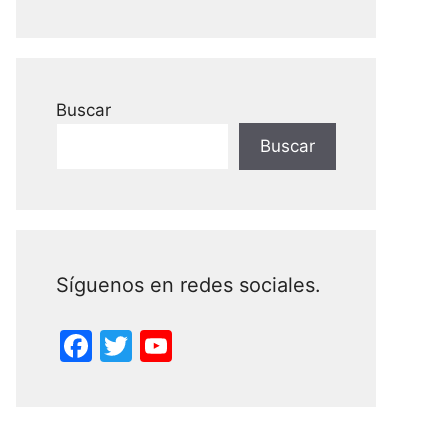
Buscar
Buscar
Síguenos en redes sociales.
F
T
Y
a
w
o
c
itt
u
e
er
T