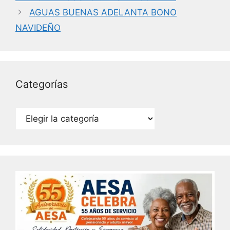
o
n
AGUAS BUENAS ADELANTA BONO
o
NAVIDEÑO
k
Categorías
Categorías