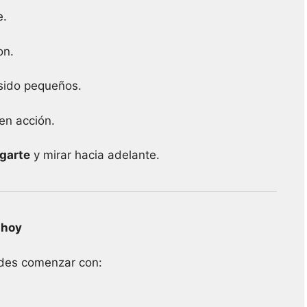
e.
on.
sido pequeños.
en acción.
igarte
y mirar hacia adelante.
 hoy
edes comenzar con: