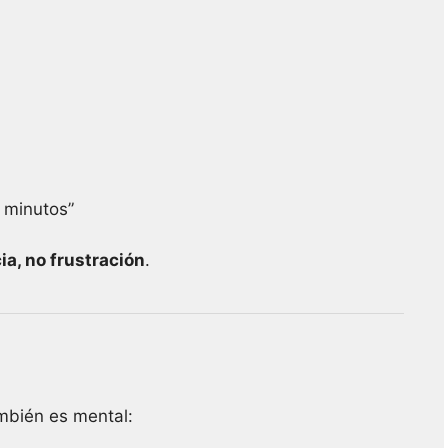
 minutos”
a, no frustración
.
ambién es mental: