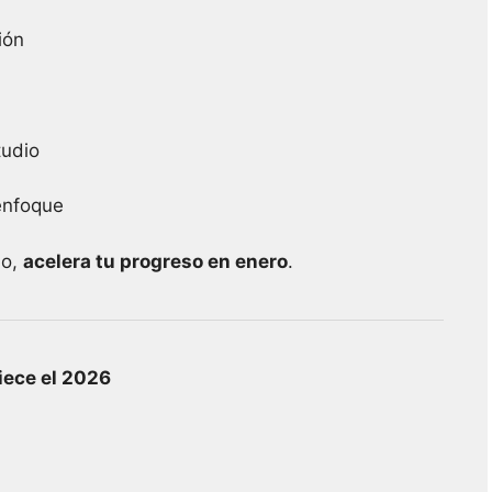
ión
tudio
enfoque
ño,
acelera tu progreso en enero
.
iece el 2026