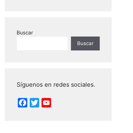
Buscar
Buscar
Síguenos en redes sociales.
F
T
Y
a
w
o
c
itt
u
e
er
T