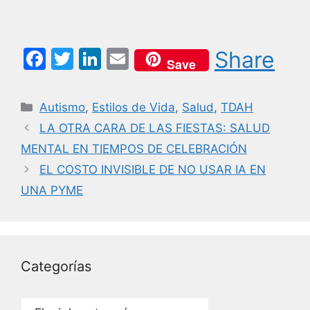
F
T
Li
E
Share
Save
a
w
n
m
c
itt
k
ai
Categorías
Autismo
,
Estilos de Vida
,
Salud
,
TDAH
e
er
e
l
LA OTRA CARA DE LAS FIESTAS: SALUD
b
dI
MENTAL EN TIEMPOS DE CELEBRACIÓN
o
n
EL COSTO INVISIBLE DE NO USAR IA EN
o
UNA PYME
k
Categorías
Categorías