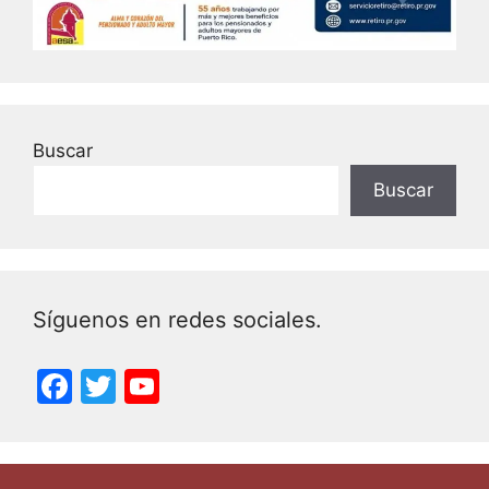
Buscar
Buscar
Síguenos en redes sociales.
F
T
Y
a
w
o
c
itt
u