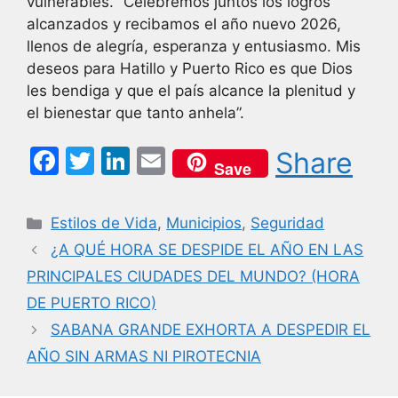
vulnerables. “Celebremos juntos los logros
alcanzados y recibamos el año nuevo 2026,
llenos de alegría, esperanza y entusiasmo. Mis
deseos para Hatillo y Puerto Rico es que Dios
les bendiga y que el país alcance la plenitud y
el bienestar que tanto anhela”.
F
T
Li
E
Share
Save
a
w
n
m
c
itt
k
ai
Categorías
Estilos de Vida
,
Municipios
,
Seguridad
e
er
e
l
¿A QUÉ HORA SE DESPIDE EL AÑO EN LAS
b
dI
PRINCIPALES CIUDADES DEL MUNDO? (HORA
o
n
DE PUERTO RICO)
o
SABANA GRANDE EXHORTA A DESPEDIR EL
k
AÑO SIN ARMAS NI PIROTECNIA