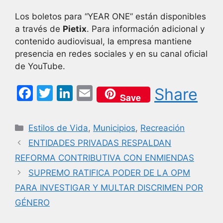
Los boletos para “YEAR ONE” están disponibles
a través de
Pietix
. Para información adicional y
contenido audiovisual, la empresa mantiene
presencia en redes sociales y en su canal oficial
de YouTube.
F
T
Li
E
Share
Save
a
w
n
m
c
itt
k
ai
Categorías
Estilos de Vida
,
Municipios
,
Recreación
e
er
e
l
ENTIDADES PRIVADAS RESPALDAN
b
dI
REFORMA CONTRIBUTIVA CON ENMIENDAS
o
n
SUPREMO RATIFICA PODER DE LA OPM
o
PARA INVESTIGAR Y MULTAR DISCRIMEN POR
k
GÉNERO