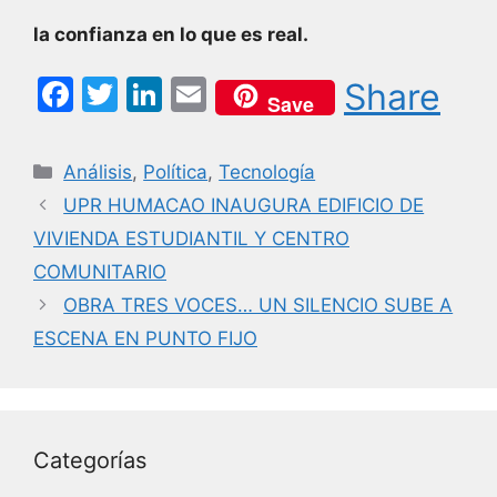
la confianza en lo que es real.
F
T
Li
E
Share
Save
a
w
n
m
c
itt
k
ai
Categorías
Análisis
,
Política
,
Tecnología
e
er
e
l
UPR HUMACAO INAUGURA EDIFICIO DE
b
dI
VIVIENDA ESTUDIANTIL Y CENTRO
o
n
COMUNITARIO
o
OBRA TRES VOCES… UN SILENCIO SUBE A
k
ESCENA EN PUNTO FIJO
Categorías