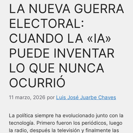
LA NUEVA GUERRA
ELECTORAL:
CUANDO LA «IA»
PUEDE INVENTAR
LO QUE NUNCA
OCURRIÓ
11 marzo, 2026
por
Luis José Juarbe Chaves
La política siempre ha evolucionado junto con la
tecnología. Primero fueron los periódicos, luego
la radio, después la televisión y finalmente las