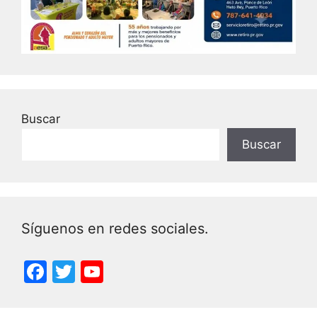
Buscar
Buscar
Síguenos en redes sociales.
F
T
Y
a
w
o
c
itt
u