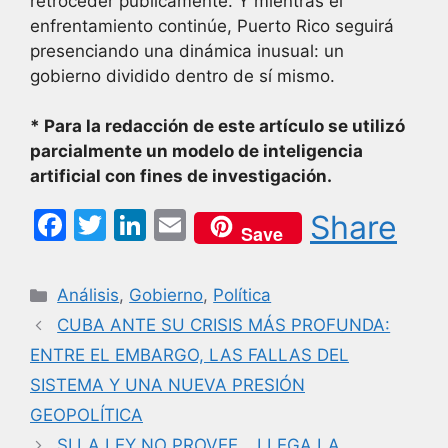
retroceder públicamente. Y mientras el
enfrentamiento continúe, Puerto Rico seguirá
presenciando una dinámica inusual: un
gobierno dividido dentro de sí mismo.
* Para la redacción de este artículo se utilizó
parcialmente un modelo de inteligencia
artificial con fines de investigación.
F
T
Li
E
Share
Save
a
w
n
m
c
itt
k
ai
Categorías
Análisis
,
Gobierno
,
Política
e
er
e
l
CUBA ANTE SU CRISIS MÁS PROFUNDA:
b
dI
ENTRE EL EMBARGO, LAS FALLAS DEL
o
n
SISTEMA Y UNA NUEVA PRESIÓN
o
GEOPOLÍTICA
SI LA LEY NO PROVEE… LLEGA LA