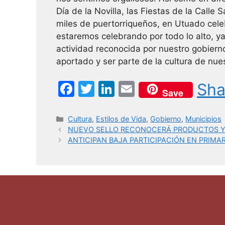
Día de la Novilla, las Fiestas de la Calle
miles de puertorriqueños, en Utuado cele
estaremos celebrando por todo lo alto, y
actividad reconocida por nuestro gobier
aportado y ser parte de la cultura de nue
F
T
Li
E
Sha
Save
a
w
n
m
c
itt
k
ai
Categorías
Cultura
,
Estilos de Vida
,
Gobierno
,
Municipios
NUEVO SELLO RECONOCERÁ PRODUCTOS Y 
e
er
e
l
ANTICIPAN BAJA PARTICIPACIÓN EN PRIMA
b
dI
o
n
o
k