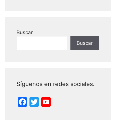
Buscar
Buscar
Síguenos en redes sociales.
F
T
Y
a
w
o
c
itt
u
e
er
T