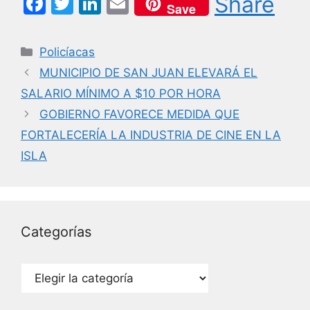
F
T
Li
E
Share
Save
a
w
n
m
c
itt
k
ai
Categorías
Policíacas
e
er
e
l
MUNICIPIO DE SAN JUAN ELEVARÁ EL
b
dI
SALARIO MÍNIMO A $10 POR HORA
o
n
GOBIERNO FAVORECE MEDIDA QUE
o
FORTALECERÍA LA INDUSTRIA DE CINE EN LA
k
ISLA
Categorías
Categorías