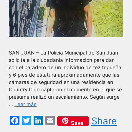
SAN JUAN – La Policía Municipal de San Juan
solicita a la ciudadanía información para dar
con el paradero de un individuo de tez trigueña
y 6 pies de estatura aproximadamente que las
cámaras de seguridad en una residencia en
Country Club captaron el momento en el que se
presume realizó un escalamiento. Según surge
…
Leer más
F
T
Li
E
Share
Save
a
w
n
m