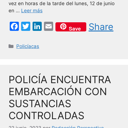
vez en horas de la tarde del lunes, 12 de junio
en …
Leer más
F
T
Li
E
Share
Save
a
w
n
m
c
itt
k
ai
Categorías
Policíacas
e
er
e
l
b
dI
o
n
POLICÍA ENCUENTRA
o
k
EMBARCACIÓN CON
SUSTANCIAS
CONTROLADAS