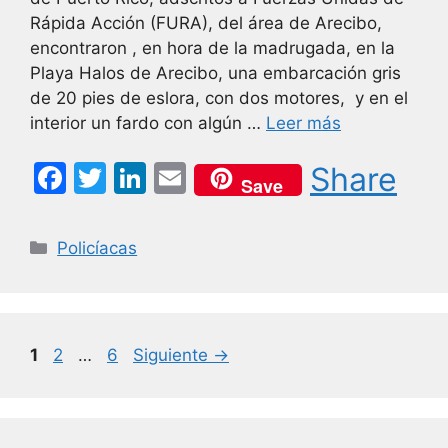
Rápida Acción (FURA), del área de Arecibo,
encontraron , en hora de la madrugada, en la
Playa Halos de Arecibo, una embarcación gris
de 20 pies de eslora, con dos motores, y en el
interior un fardo con algún …
Leer más
F
T
Li
E
Share
Save
a
w
n
m
c
itt
k
ai
Categorías
Policíacas
e
er
e
l
b
dI
o
n
Página
Página
Página
1
2
…
6
Siguiente
→
o
k