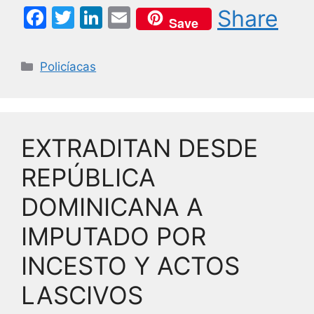
F
T
Li
E
Share
Save
a
w
n
m
c
itt
k
ai
Categorías
Policíacas
e
er
e
l
b
dI
o
n
EXTRADITAN DESDE
o
k
REPÚBLICA
DOMINICANA A
IMPUTADO POR
INCESTO Y ACTOS
LASCIVOS