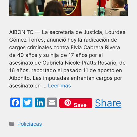
AIBONITO — La secretaria de Justicia, Lourdes
Gómez Torres, anunció hoy la radicación de
cargos criminales contra Elvia Cabrera Rivera
de 40 años y su hija de 17 años por el
asesinato de Gabriela Nicole Pratts Rosario, de
16 años, reportado el pasado 11 de agosto en
Aibonito. Las imputadas enfrentan cargos por
asesinato en …
Leer más
F
T
Li
E
Share
Save
a
w
n
m
c
itt
k
ai
Categorías
Policíacas
e
er
e
l