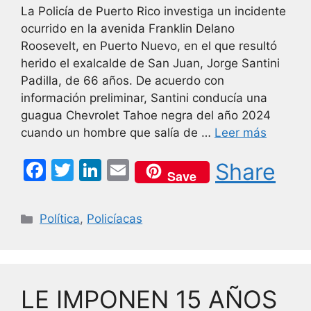
La Policía de Puerto Rico investiga un incidente
ocurrido en la avenida Franklin Delano
Roosevelt, en Puerto Nuevo, en el que resultó
herido el exalcalde de San Juan, Jorge Santini
Padilla, de 66 años. De acuerdo con
información preliminar, Santini conducía una
guagua Chevrolet Tahoe negra del año 2024
cuando un hombre que salía de …
Leer más
F
T
Li
E
Share
Save
a
w
n
m
c
itt
k
ai
Categorías
Política
,
Policíacas
e
er
e
l
b
dI
o
n
LE IMPONEN 15 AÑOS
o