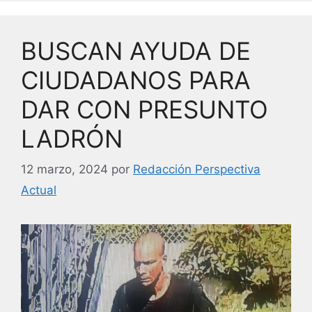
b
dI
o
n
BUSCAN AYUDA DE
o
k
CIUDADANOS PARA
DAR CON PRESUNTO
LADRÓN
12 marzo, 2024
por
Redacción Perspectiva
Actual