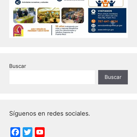
Buscar
Buscar
Síguenos en redes sociales.
F
T
Y