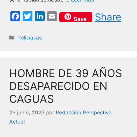
F
T
Li
E
Share
Save
a
w
n
m
c
itt
k
ai
Categorías
Policíacas
e
er
e
l
b
dI
o
n
HOMBRE DE 39 AÑOS
o
k
DESAPARECIDO EN
CAGUAS
23 junio, 2023
por
Redacción Perspectiva
Actual