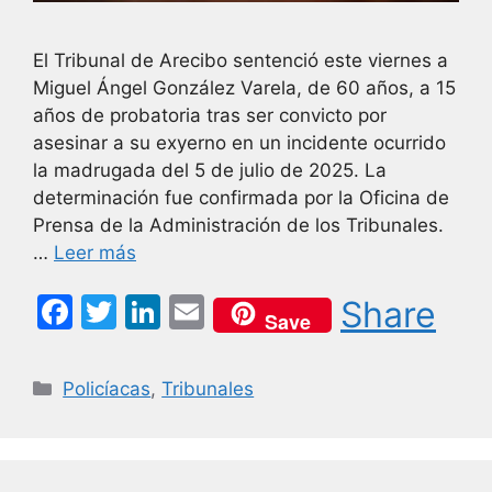
El Tribunal de Arecibo sentenció este viernes a
Miguel Ángel González Varela, de 60 años, a 15
años de probatoria tras ser convicto por
asesinar a su exyerno en un incidente ocurrido
la madrugada del 5 de julio de 2025. La
determinación fue confirmada por la Oficina de
Prensa de la Administración de los Tribunales.
…
Leer más
F
T
Li
E
Share
Save
a
w
n
m
c
itt
k
ai
Categorías
Policíacas
,
Tribunales
e
er
e
l
b
dI
o
n