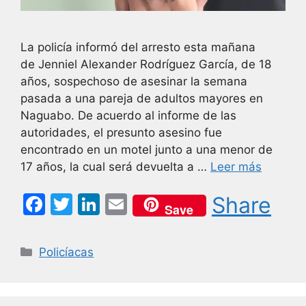
La policía informó del arresto esta mañana
de Jenniel Alexander Rodríguez García, de 18
años, sospechoso de asesinar la semana
pasada a una pareja de adultos mayores en
Naguabo. De acuerdo al informe de las
autoridades, el presunto asesino fue
encontrado en un motel junto a una menor de
17 años, la cual será devuelta a …
Leer más
F
T
Li
E
Share
Save
a
w
n
m
c
itt
k
ai
Categorías
Policíacas
e
er
e
l
b
dI