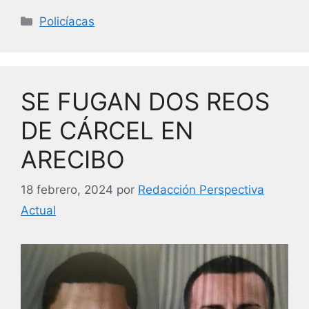
c
itt
k
ai
Categorías
Policíacas
e
er
e
l
b
dI
o
n
SE FUGAN DOS REOS
o
k
DE CÁRCEL EN
ARECIBO
18 febrero, 2024
por
Redacción Perspectiva
Actual