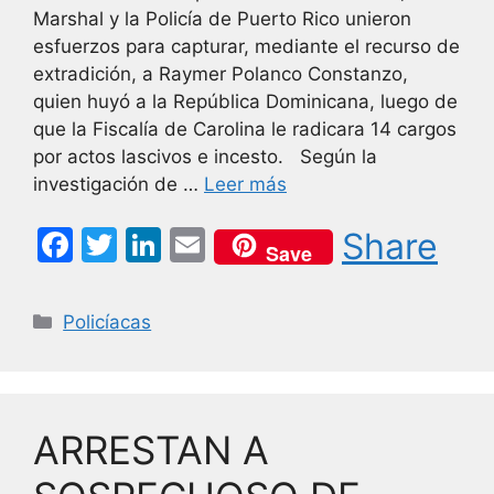
Marshal y la Policía de Puerto Rico unieron
esfuerzos para capturar, mediante el recurso de
extradición, a Raymer Polanco Constanzo,
quien huyó a la República Dominicana, luego de
que la Fiscalía de Carolina le radicara 14 cargos
por actos lascivos e incesto. Según la
investigación de …
Leer más
F
T
Li
E
Share
Save
a
w
n
m
c
itt
k
ai
Categorías
Policíacas
e
er
e
l
b
dI
o
n
ARRESTAN A
o
k