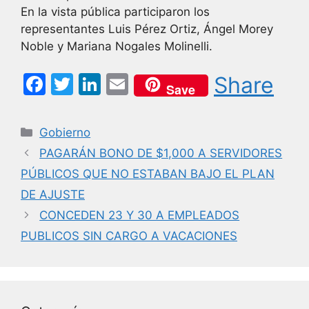
En la vista pública participaron los
representantes Luis Pérez Ortiz, Ángel Morey
Noble y Mariana Nogales Molinelli.
F
T
Li
E
Share
Save
a
w
n
m
c
itt
k
ai
Categorías
Gobierno
e
er
e
l
PAGARÁN BONO DE $1,000 A SERVIDORES
b
dI
PÚBLICOS QUE NO ESTABAN BAJO EL PLAN
o
n
DE AJUSTE
o
CONCEDEN 23 Y 30 A EMPLEADOS
k
PUBLICOS SIN CARGO A VACACIONES