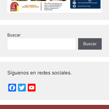
Buscar
Buscar
Síguenos en redes sociales.
F
T
Y
a
w
o
c
itt
u