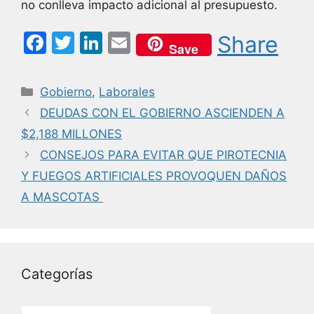
no conlleva impacto adicional al presupuesto.
F
T
Li
E
Share
Save
a
w
n
m
c
itt
k
ai
Categorías
Gobierno
,
Laborales
e
er
e
l
DEUDAS CON EL GOBIERNO ASCIENDEN A
b
dI
$2,188 MILLONES
o
n
CONSEJOS PARA EVITAR QUE PIROTECNIA
o
Y FUEGOS ARTIFICIALES PROVOQUEN DAÑOS
k
A MASCOTAS
Categorías
Categorías