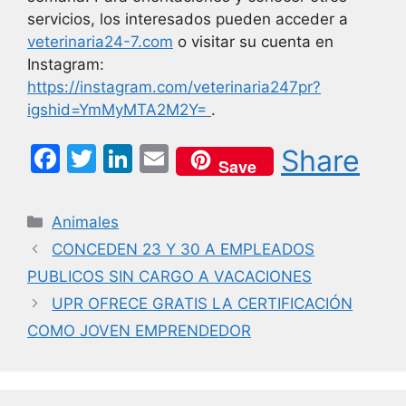
servicios, los interesados pueden acceder a
veterinaria24-7.com
o visitar su cuenta en
Instagram:
https://instagram.com/veterinaria247pr?
igshid=YmMyMTA2M2Y=
.
F
T
Li
E
Share
Save
a
w
n
m
c
itt
k
ai
Categorías
Animales
e
er
e
l
CONCEDEN 23 Y 30 A EMPLEADOS
b
dI
PUBLICOS SIN CARGO A VACACIONES
o
n
UPR OFRECE GRATIS LA CERTIFICACIÓN
o
COMO JOVEN EMPRENDEDOR
k