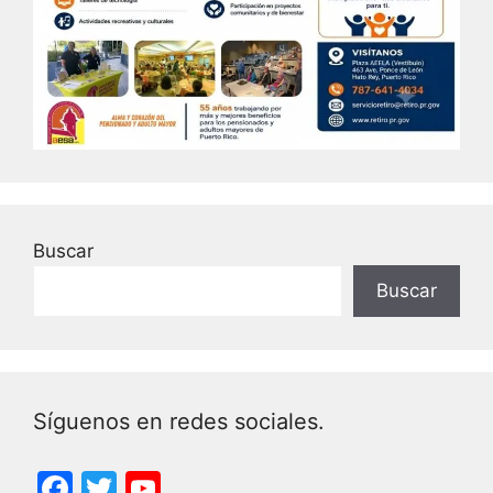
Buscar
Buscar
Síguenos en redes sociales.
F
T
Y