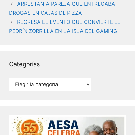
e
er
e
l
ARRESTAN A PAREJA QUE ENTREGABA
b
dI
DROGAS EN CAJAS DE PIZZA
o
n
REGRESA EL EVENTO QUE CONVIERTE EL
o
PEDRÍN ZORRILLA EN LA ISLA DEL GAMING
k
Categorías
Categorías