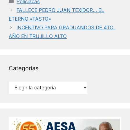
Categorías
Policíacas
e
er
e
l
FALLECE PEDRO JUAN TEXIDOR… EL
b
dI
ETERNO «TASTO»
o
n
INCENTIVO PARA GRADUANDOS DE 4TO.
o
AÑO EN TRUJILLO ALTO
k
Categorías
Categorías