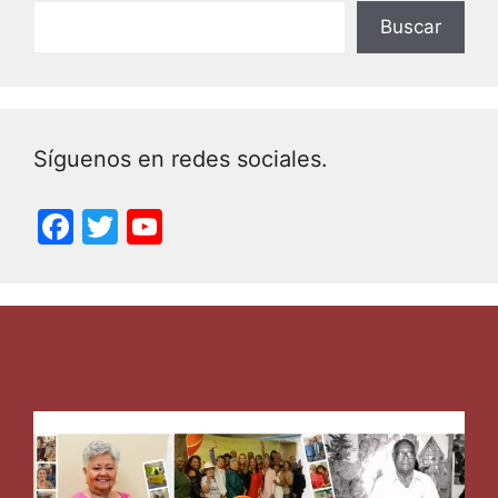
Buscar
Síguenos en redes sociales.
F
T
Y
a
w
o
c
itt
u
e
er
T
b
u
o
b
o
e
k
C