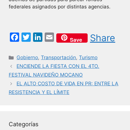
federales asignados por distintas agencias.
F
T
Li
E
Share
Save
a
w
n
m
c
itt
k
ai
Categorías
Gobierno
,
Transportación
,
Turismo
e
er
e
l
ENCIENDE LA FIESTA CON EL 4TO.
b
dI
FESTIVAL NAVIDEÑO MOCANO
o
n
EL ALTO COSTO DE VIDA EN PR: ENTRE LA
o
RESISTENCIA Y EL LÍMITE
k
Categorías