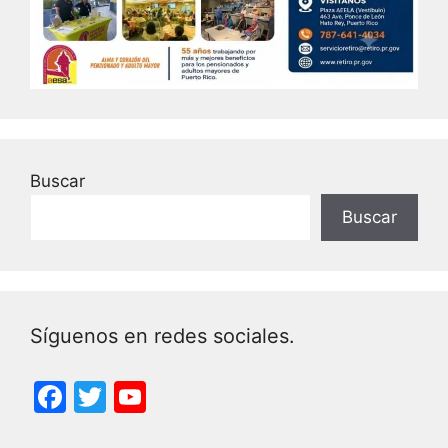
Buscar
Buscar
Síguenos en redes sociales.
F
T
Y
a
w
o