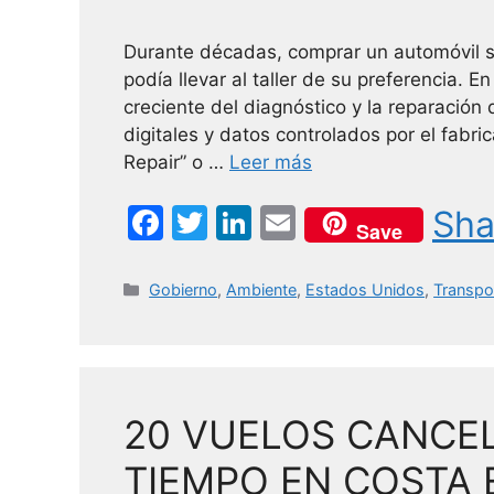
Durante décadas, comprar un automóvil si
podía llevar al taller de su preferencia. 
creciente del diagnóstico y la reparació
digitales y datos controlados por el fabri
Repair” o …
Leer más
F
T
Li
E
Sha
Save
a
w
n
m
c
itt
k
ai
Categorías
Gobierno
,
Ambiente
,
Estados Unidos
,
Transpo
e
er
e
l
b
dI
o
n
20 VUELOS CANCE
o
k
TIEMPO EN COSTA 