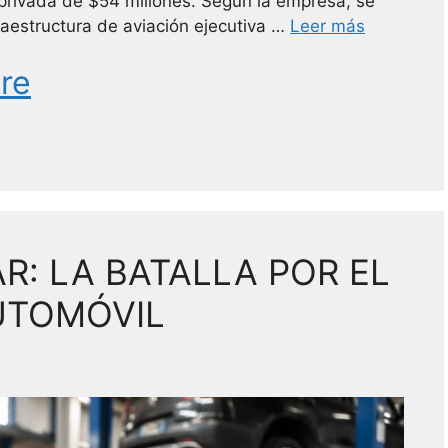
privada de $54 millones. Según la empresa, se
fraestructura de aviación ejecutiva …
Leer más
re
R: LA BATALLA POR EL
UTOMÓVIL