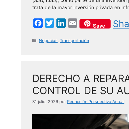
(SJU/TJSJ), como parte de una inversión 
trata de la mayor inversión privada en in
F
T
Li
E
Sha
Save
a
w
n
m
c
itt
k
ai
Categorías
Negocios
,
Transportación
e
er
e
l
b
dI
o
n
DERECHO A REPARA
o
k
CONTROL DE SU A
31 julio, 2026
por
Redacción Perspectiva Actual