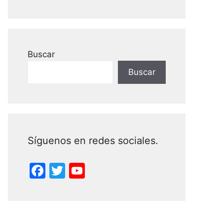
Buscar
Buscar
Síguenos en redes sociales.
F
T
Y
a
w
o
c
itt
u
e
er
T