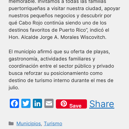
memorable. Invitamos a todas las familias
puertorriqueñas a visitar nuestra ciudad, apoyar
nuestros pequeños negocios y descubrir por
qué Cabo Rojo continúa siendo uno de los
destinos favoritos de Puerto Rico”, indicó el
Hon. Alcalde Jorge A. Morales Wiscovitch.
El municipio afirmó que su oferta de playas,
gastronomía, actividades familiares y
coordinación entre el sector público y privado
busca reforzar su posicionamiento como
destino de turismo interno durante el mes de
julio.
F
T
Li
E
Share
Save
a
w
n
m
c
itt
k
ai
Categorías
Municipios
,
Turismo