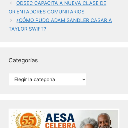
e
er
e
l
ODSEC CAPACITA A NUEVA CLASE DE
b
dI
ORIENTADORES COMUNITARIOS
o
n
¿CÓMO PUDO ADAM SANDLER CASAR A
o
TAYLOR SWIFT?
k
Categorías
Categorías