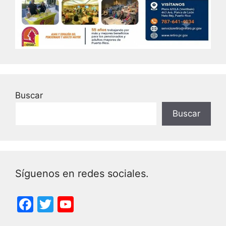
Buscar
Buscar
Síguenos en redes sociales.
F
T
Y
a
w
o