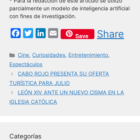
* Para la redacción de este artículo se utilizó
parcialmente un modelo de inteligencia artificial
con fines de investigación.
F
T
Li
E
Share
Save
a
w
n
m
c
itt
k
ai
Categorías
Cine
,
Curiosidades
,
Entretenimiento
,
e
er
e
l
Espectáculos
b
dI
CABO ROJO PRESENTA SU OFERTA
o
n
TURÍSTICA PARA JULIO
o
LEÓN XIV ANTE UN NUEVO CISMA EN LA
k
IGLESIA CATÓLICA
Categorías