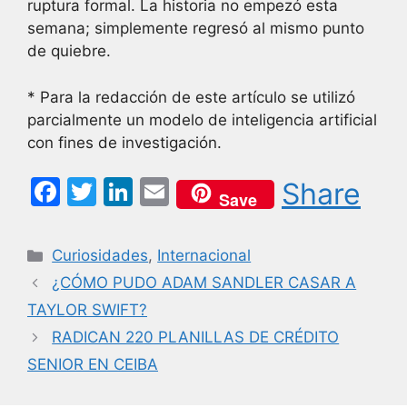
ruptura formal. La historia no empezó esta
semana; simplemente regresó al mismo punto
de quiebre.
* Para la redacción de este artículo se utilizó
parcialmente un modelo de inteligencia artificial
con fines de investigación.
F
T
Li
E
Share
Save
a
w
n
m
c
itt
k
ai
Categorías
Curiosidades
,
Internacional
e
er
e
l
¿CÓMO PUDO ADAM SANDLER CASAR A
b
dI
TAYLOR SWIFT?
o
n
RADICAN 220 PLANILLAS DE CRÉDITO
o
SENIOR EN CEIBA
k