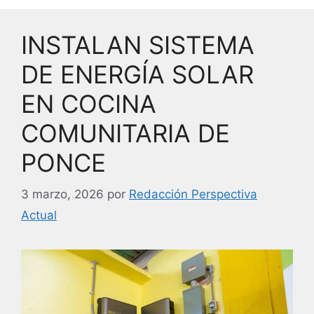
b
dI
o
n
INSTALAN SISTEMA
o
k
DE ENERGÍA SOLAR
EN COCINA
COMUNITARIA DE
PONCE
3 marzo, 2026
por
Redacción Perspectiva
Actual