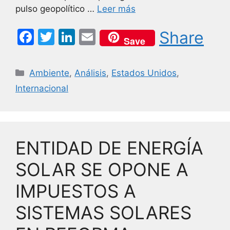
pulso geopolítico …
Leer más
F
T
Li
E
Share
Save
a
w
n
m
c
itt
k
ai
Categorías
Ambiente
,
Análisis
,
Estados Unidos
,
e
er
e
l
Internacional
b
dI
o
n
o
ENTIDAD DE ENERGÍA
k
SOLAR SE OPONE A
IMPUESTOS A
SISTEMAS SOLARES