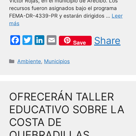
Víctor Rojas, en el municipio de Arecibo. Los
recursos fueron asignados bajo el programa
FEMA-DR-4339-PR y estarán dirigidos …
Leer
más
F
T
Li
E
Share
Save
a
w
n
m
c
itt
k
ai
Categorías
Ambiente
,
Municipios
e
er
e
l
b
dI
o
n
OFRECERÁN TALLER
o
k
EDUCATIVO SOBRE LA
COSTA DE
QUEBRADILLAS