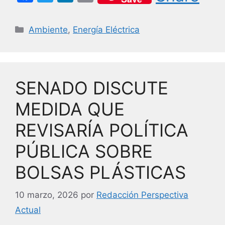
a
w
n
m
c
itt
k
ai
Categorías
Ambiente
,
Energía Eléctrica
e
er
e
l
b
dI
o
n
SENADO DISCUTE
o
k
MEDIDA QUE
REVISARÍA POLÍTICA
PÚBLICA SOBRE
BOLSAS PLÁSTICAS
10 marzo, 2026
por
Redacción Perspectiva
Actual