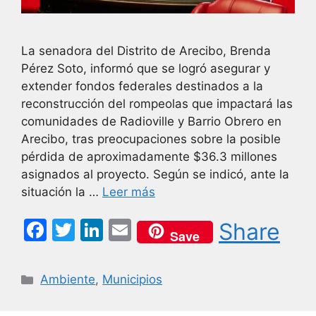
La senadora del Distrito de Arecibo, Brenda
Pérez Soto, informó que se logró asegurar y
extender fondos federales destinados a la
reconstrucción del rompeolas que impactará las
comunidades de Radioville y Barrio Obrero en
Arecibo, tras preocupaciones sobre la posible
pérdida de aproximadamente $36.3 millones
asignados al proyecto. Según se indicó, ante la
situación la …
Leer más
F
T
Li
E
Share
Save
a
w
n
m
c
itt
k
ai
Categorías
Ambiente
,
Municipios
e
er
e
l