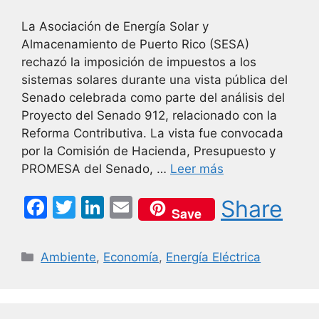
La Asociación de Energía Solar y
Almacenamiento de Puerto Rico (SESA)
rechazó la imposición de impuestos a los
sistemas solares durante una vista pública del
Senado celebrada como parte del análisis del
Proyecto del Senado 912, relacionado con la
Reforma Contributiva. La vista fue convocada
por la Comisión de Hacienda, Presupuesto y
PROMESA del Senado, …
Leer más
F
T
Li
E
Share
Save
a
w
n
m
c
itt
k
ai
Categorías
Ambiente
,
Economía
,
Energía Eléctrica
e
er
e
l
b
dI