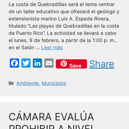
La costa de Quebradillas será el tema central
de un taller educativo que ofrecerá el geólogo y
extensionista marino Luis A. Espada Rivera,
titulado “Las playas de Quebradillas en la costa
de Puerto Rico”. La actividad se llevará a cabo
el lunes, 9 de febrero, a partir de la 1:00 p. m.,
en el Salón …
Leer más
F
T
Li
E
Share
Save
a
w
n
m
c
itt
k
ai
Categorías
Ambiente
,
Municipios
e
er
e
l
b
dI
o
n
CÁMARA EVALÚA
o
k
PROHIBIR A NIVEL