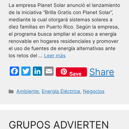
La empresa Planet Solar anunció el lanzamiento
de la iniciativa “Brilla Gratis con Planet Solar”,
mediante la cual otorgará sistemas solares a
diez familias en Puerto Rico. Según la empresa,
el programa busca ampliar el acceso a energía
renovable en hogares residenciales y promover
el uso de fuentes de energía alternativas ante
los retos del …
Leer más
F
T
Li
E
Share
Save
a
w
n
m
c
itt
k
ai
Categorías
Ambiente
,
Energía Eléctrica
,
Negocios
e
er
e
l
b
dI
o
n
GRUPOS ADVIERTEN
o