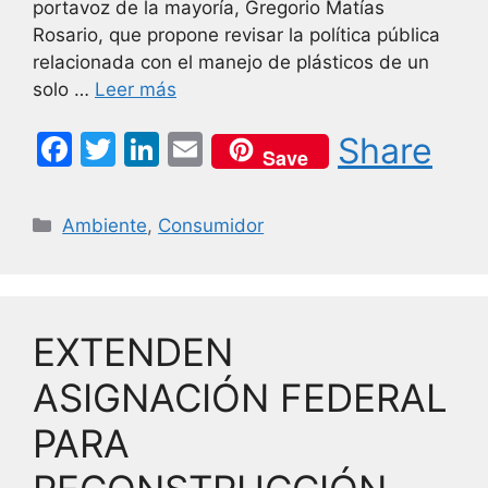
portavoz de la mayoría, Gregorio Matías
Rosario, que propone revisar la política pública
relacionada con el manejo de plásticos de un
solo …
Leer más
F
T
Li
E
Share
Save
a
w
n
m
c
itt
k
ai
Categorías
Ambiente
,
Consumidor
e
er
e
l
b
dI
o
n
EXTENDEN
o
k
ASIGNACIÓN FEDERAL
PARA