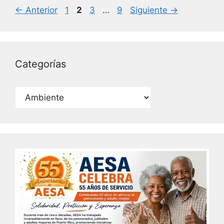
o
n
Página
Página
Página
Página
←
Anterior
1
2
3
…
9
Siguiente
→
o
k
Categorías
Categorías