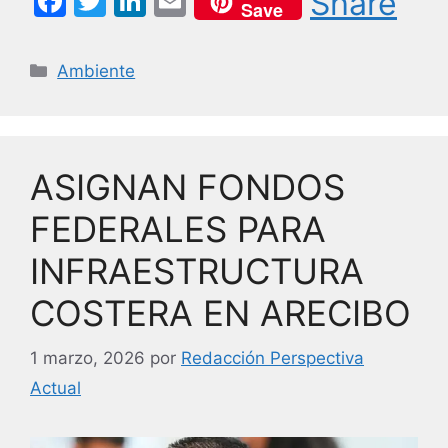
F
T
Li
E
Share
Save
a
w
n
m
c
itt
k
ai
Categorías
Ambiente
e
er
e
l
b
dI
o
n
ASIGNAN FONDOS
o
k
FEDERALES PARA
INFRAESTRUCTURA
COSTERA EN ARECIBO
1 marzo, 2026
por
Redacción Perspectiva
Actual