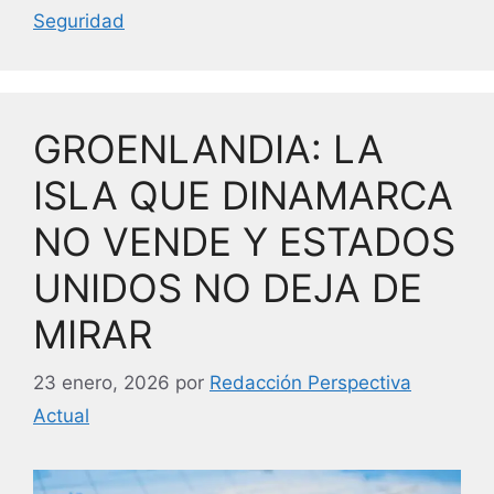
e
er
e
l
Seguridad
b
dI
o
n
o
GROENLANDIA: LA
k
ISLA QUE DINAMARCA
NO VENDE Y ESTADOS
UNIDOS NO DEJA DE
MIRAR
23 enero, 2026
por
Redacción Perspectiva
Actual