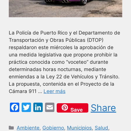
La Policía de Puerto Rico y el Departamento de
Transportación y Obras Públicas (DTOP)
respaldaron este miércoles la aprobación de
una medida legislativa que propone prohibir la
práctica conocida como “voceteo” durante
determinadas horas nocturnas, mediante
enmiendas a la Ley 22 de Vehículos y Tránsito.
La propuesta, contenida en el Proyecto de la
Cámara 911 …
Leer más
F
T
Li
E
Share
Save
a
w
n
m
c
itt
k
ai
Categorías
Ambiente
,
Gobierno
,
Municipios
,
Salud
,