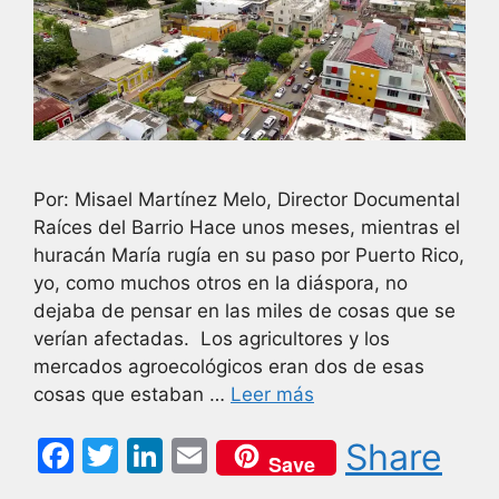
Por: Misael Martínez Melo, Director Documental
Raíces del Barrio Hace unos meses, mientras el
huracán María rugía en su paso por Puerto Rico,
yo, como muchos otros en la diáspora, no
dejaba de pensar en las miles de cosas que se
verían afectadas. Los agricultores y los
mercados agroecológicos eran dos de esas
cosas que estaban …
Leer más
F
T
Li
E
Share
Save
a
w
n
m