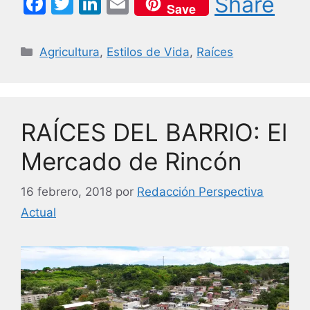
F
T
Li
E
Share
Save
a
w
n
m
c
itt
k
ai
Categorías
Agricultura
,
Estilos de Vida
,
Raíces
e
er
e
l
b
dI
o
n
RAÍCES DEL BARRIO: El
o
k
Mercado de Rincón
16 febrero, 2018
por
Redacción Perspectiva
Actual