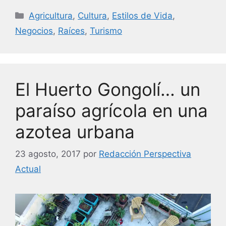
c
itt
k
ai
Categorías
Agricultura
,
Cultura
,
Estilos de Vida
,
e
er
e
l
Negocios
,
Raíces
,
Turismo
b
dI
o
n
o
El Huerto Gongolí… un
k
paraíso agrícola en una
azotea urbana
23 agosto, 2017
por
Redacción Perspectiva
Actual