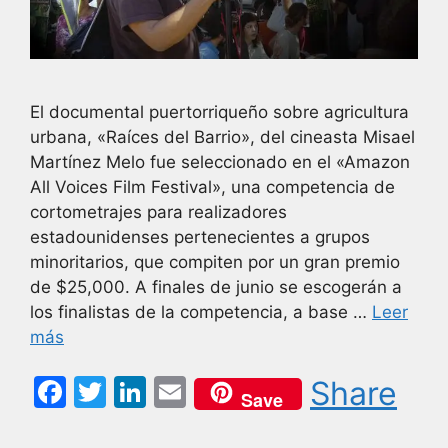
El documental puertorriqueño sobre agricultura
urbana, «Raíces del Barrio», del cineasta Misael
Martínez Melo fue seleccionado en el «Amazon
All Voices Film Festival», una competencia de
cortometrajes para realizadores
estadounidenses pertenecientes a grupos
minoritarios, que compiten por un gran premio
de $25,000. A finales de junio se escogerán a
los finalistas de la competencia, a base …
Leer
más
F
T
Li
E
Share
Save
a
w
n
m