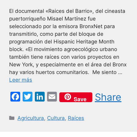
El documental «Raices del Barrio», del cineasta
puertorriqueño Misael Martínez fue
seleccionado por la emisora BronxNet para
transmitirlo, como parte del bloque de
programación del Hispanic Heritage Month
block. «El movimiento agroecológico urbano
también tiene raíces con varios proyectos en
New York, y especialmente en el área del Bronx
hay varios huertos comunitarios. Me siento …
Leer más
F
T
Li
E
Share
Save
a
w
n
m
c
itt
k
ai
Categorías
Agricultura
,
Cultura
,
Raíces
e
er
e
l
b
dI