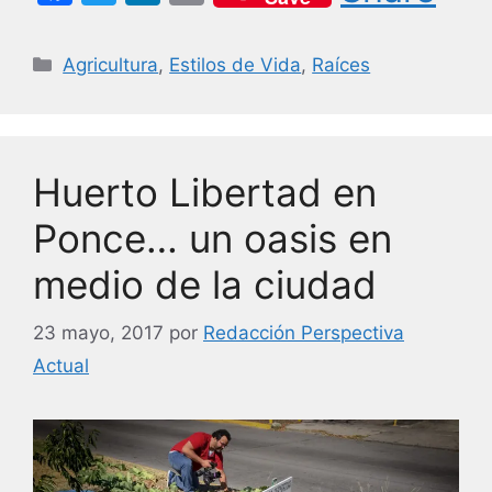
a
w
n
m
c
itt
k
ai
Categorías
Agricultura
,
Estilos de Vida
,
Raíces
e
er
e
l
b
dI
o
n
Huerto Libertad en
o
k
Ponce… un oasis en
medio de la ciudad
23 mayo, 2017
por
Redacción Perspectiva
Actual