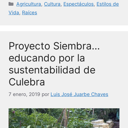
c
itt
k
ai
Categorías
Agricultura
,
Cultura
,
Espectáculos
,
Estilos de
e
er
e
l
Vida
,
Raíces
b
dI
o
n
o
Proyecto Siembra…
k
educando por la
sustentabilidad de
Culebra
7 enero, 2019
por
Luis José Juarbe Chaves