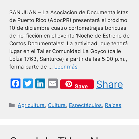
SAN JUAN – La Asociación de Documentalistas
de Puerto Rico (AdocPR) presentará el próximo
10 de diciembre cuatro cortometrajes boricuas
de no-ficción en el evento ‘Noche de Estreno de
Cortos Documentales’. La actividad, que tendrá
lugar en el Taller Comunidad La Goyco (calle
Loíza 1763, Santurce) a partir de las 5:00 p.m.,
forma parte de …
Leer más
F
T
Li
E
Share
Save
a
w
n
m
c
itt
k
ai
Categorías
Agricultura
,
Cultura
,
Espectáculos
,
Raíces
e
er
e
l
b
dI
o
n