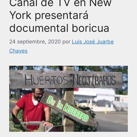
Canal de TV en New
o
k
York presentará
documental boricua
24 septiembre, 2020
por
Luis José Juarbe
Chaves