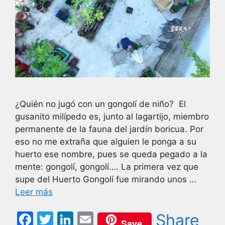
¿Quién no jugó con un gongolí de niño? El
gusanito milípedo es, junto al lagartijo, miembro
permanente de la fauna del jardín boricua. Por
eso no me extraña que alguien le ponga a su
huerto ese nombre, pues se queda pegado a la
mente: gongolí, gongolí…. La primera vez que
supe del Huerto Gongolí fue mirando unos …
Leer más
F
T
Li
E
Share
Save