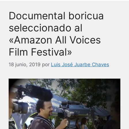
o
n
Documental boricua
o
k
seleccionado al
«Amazon All Voices
Film Festival»
18 junio, 2019
por
Luis José Juarbe Chaves