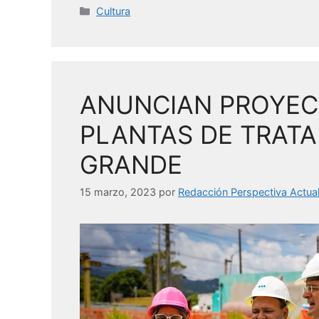
c
itt
k
ai
Categorías
Cultura
e
er
e
l
b
dI
o
n
ANUNCIAN PROYEC
o
k
PLANTAS DE TRATA
GRANDE
15 marzo, 2023
por
Redacción Perspectiva Actua