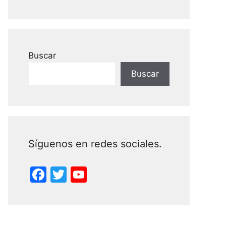
Buscar
Buscar
Síguenos en redes sociales.
F
T
Y
a
w
o
c
itt
u
e
er
T