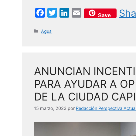
F
T
Li
E
Sha
Save
a
w
n
m
c
itt
k
ai
Categorías
Agua
e
er
e
l
b
dI
o
n
ANUNCIAN INCENTI
o
k
PARA AYUDAR A OP
DE LA CIUDAD CAP
15 marzo, 2023
por
Redacción Perspectiva Actua