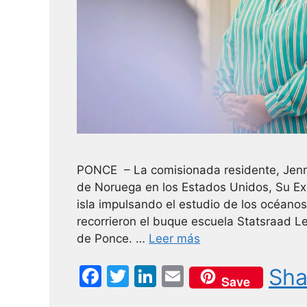
PONCE – La comisionada residente, Jenni
de Noruega en los Estados Unidos, Su Ex
isla impulsando el estudio de los océanos
recorrieron el buque escuela Statsraad L
de Ponce. …
Leer más
F
T
Li
E
Sha
Save
a
w
n
m